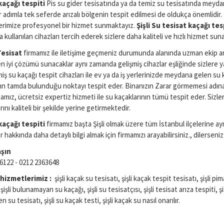
 kaçağı tespiti
Pis su gider tesisatında ya da temiz su tesisatında meydan
r adımla tek seferde arızalı bölgenin tespit edilmesi de oldukça önemlidir.
erimize profesyonel bir hizmet sunmaktayız.
Şişli
Su tesisat kaçağı tes
 kullanılan cihazları tercih ederek sizlere daha kaliteli ve hızlı hizmet sun
esisat
firmamız ile iletişime geçmeniz durumunda alanında uzman ekip ark
en iyi çözümü sunacaklar aynı zamanda gelişmiş cihazlar eşliğinde sizlere 
miş su kaçağı tespit cihazları ile ev ya da iş yerlerinizde meydana gelen 
ın tamda bulunduğu noktayı tespit eder. Binanızın Zarar görmemesi adına 
mamız, ücretsiz expertiz hizmeti ile su kaçaklarının tümü tespit eder. Si
rını kaliteli bir şekilde yerine getirmektedir.
kaçağı tespiti
firmamız başta Şişli olmak üzere tüm İstanbul ilçelerine ay
 hakkında daha detaylı bilgi almak için firmamızı arayabilirsiniz., dilerseni
aşın
6122 - 0212 2363648
hizmetlerimiz :
şişli kaçak su tesisatı, şişli kaçak tespit tesisatı, şişli pi
 şişli bulunamayan su kaçağı, şişli su tesisatçısı, şişli tesisat arıza tespiti, 
su tesisatı, şişli su kaçak testi, şişli kaçak su nasıl onarılır.