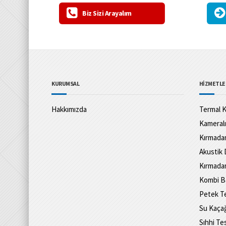
Biz Sizi Arayalım
KURUMSAL
HİZMETLE
Hakkımızda
Termal K
Kameralı
Kırmadan
Akustik 
Kırmadan
Kombi B
Petek Te
Su Kaçağ
Sıhhi Te