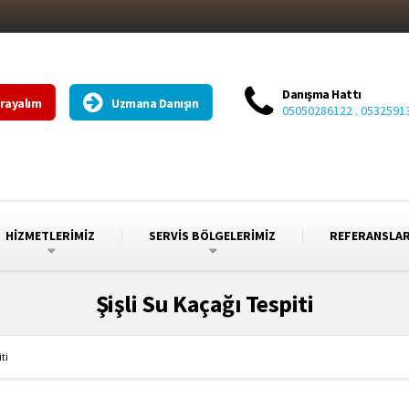
Danışma Hattı
Arayalım
Uzmana Danışın
05050286122 . 0532591
HİZMETLERİMİZ
SERVİS BÖLGELERİMİZ
REFERANSLA
Şişli Su Kaçağı Tespiti
ti