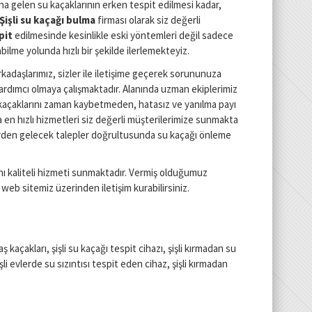
a gelen su kaçaklarının erken tespit edilmesi kadar,
Şişli
su kaçağı bulma
firması olarak siz değerli
pit
edilmesinde kesinlikle eski yöntemleri değil sadece
abilme yolunda hızlı bir şekilde ilerlemekteyiz.
adaşlarımız, sizler ile iletişime geçerek sorununuza
yardımcı olmaya çalışmaktadır. Alanında uzman ekiplerimiz
su kaçaklarını zaman kaybetmeden, hatasız ve yanılma payı
en hızlı hizmetleri siz değerli müşterilerimize sunmakta
zlerden gelecek talepler doğrultusunda su kaçağı önleme
nı kaliteli hizmeti sunmaktadır. Vermiş olduğumuz
z web sitemiz üzerinden iletişim kurabilirsiniz.
maş kaçakları, şişli su kaçağı tespit cihazı, şişli kırmadan su
şişli evlerde su sızıntısı tespit eden cihaz, şişli kırmadan