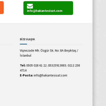
info@hakantesisat.com
BİZE ULAŞIN
Vişnezade Mh. Özgür Sk. No: 8A Beşiktaş /
İstanbul
Tel:
0505 028 61 22 .05325913883. 0212 258
4714
E-Posta:
info@hakantesisat.com