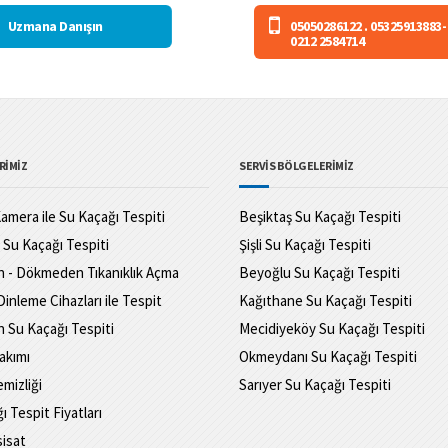
Uzmana Danışın
05050286122 . 05325913883-
0212 2584714
RİMİZ
SERVİS BÖLGELERİMİZ
amera ile Su Kaçağı Tespiti
Beşiktaş Su Kaçağı Tespiti
 Su Kaçağı Tespiti
Şişli Su Kaçağı Tespiti
 - Dökmeden Tıkanıklık Açma
Beyoğlu Su Kaçağı Tespiti
Dinleme Cihazları ile Tespit
Kağıthane Su Kaçağı Tespiti
 Su Kaçağı Tespiti
Mecidiyeköy Su Kaçağı Tespiti
akımı
Okmeydanı Su Kaçağı Tespiti
mizliği
Sarıyer Su Kaçağı Tespiti
ı Tespit Fiyatları
sisat