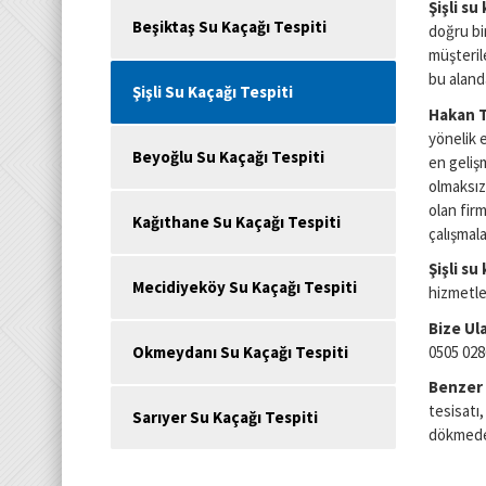
Şişli su
Beşiktaş Su Kaçağı Tespiti
doğru bi
müşteril
bu alanda
Şişli Su Kaçağı Tespiti
Hakan T
yönelik 
Beyoğlu Su Kaçağı Tespiti
en geliş
olmaksız
olan fir
Kağıthane Su Kaçağı Tespiti
çalışmala
Şişli
su 
Mecidiyeköy Su Kaçağı Tespiti
hizmetler
Bize Ul
0505 028
Okmeydanı Su Kaçağı Tespiti
Benzer 
tesisatı,
Sarıyer Su Kaçağı Tespiti
dökmeden 