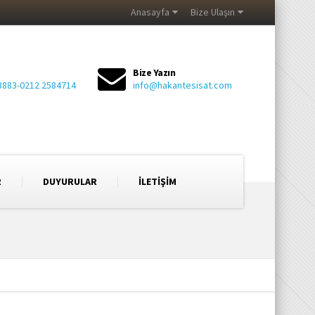
Anasayfa
Bize Ulaşın
Bize Yazın
3883-0212 2584714
info@hakantesisat.com
R
DUYURULAR
İLETİŞİM