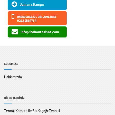
Uzmana Danışın
05050286122 . 05325913883-
0212 2584714
info@hakantesisat.com
KURUMSAL
Hakkımızda
HİZMETLERİMİZ
Termal Kamera ile Su Kaçağı Tespiti