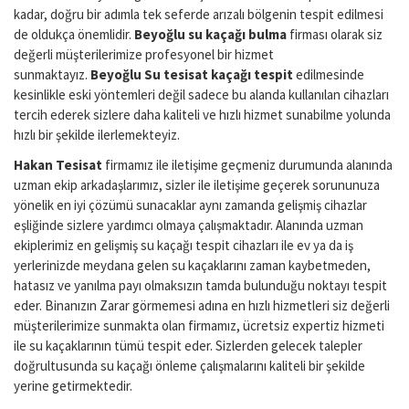
kadar, doğru bir adımla tek seferde arızalı bölgenin tespit edilmesi
de oldukça önemlidir.
Beyoğlu
su kaçağı bulma
firması olarak siz
değerli müşterilerimize profesyonel bir hizmet
sunmaktayız.
Beyoğlu
Su tesisat kaçağı tespit
edilmesinde
kesinlikle eski yöntemleri değil sadece bu alanda kullanılan cihazları
tercih ederek sizlere daha kaliteli ve hızlı hizmet sunabilme yolunda
hızlı bir şekilde ilerlemekteyiz.
Hakan Tesisat
firmamız ile iletişime geçmeniz durumunda alanında
uzman ekip arkadaşlarımız, sizler ile iletişime geçerek sorununuza
yönelik en iyi çözümü sunacaklar aynı zamanda gelişmiş cihazlar
eşliğinde sizlere yardımcı olmaya çalışmaktadır. Alanında uzman
ekiplerimiz en gelişmiş su kaçağı tespit cihazları ile ev ya da iş
yerlerinizde meydana gelen su kaçaklarını zaman kaybetmeden,
hatasız ve yanılma payı olmaksızın tamda bulunduğu noktayı tespit
eder. Binanızın Zarar görmemesi adına en hızlı hizmetleri siz değerli
müşterilerimize sunmakta olan firmamız, ücretsiz expertiz hizmeti
ile su kaçaklarının tümü tespit eder. Sizlerden gelecek talepler
doğrultusunda su kaçağı önleme çalışmalarını kaliteli bir şekilde
yerine getirmektedir.