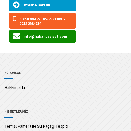
Uzmana Danışın
05050286122 . 05325913883-
0212 2584714
info@hakantesisat.com
KURUMSAL
Hakkımızda
HİZMETLERİMİZ
Termal Kamera ile Su Kaçağı Tespiti