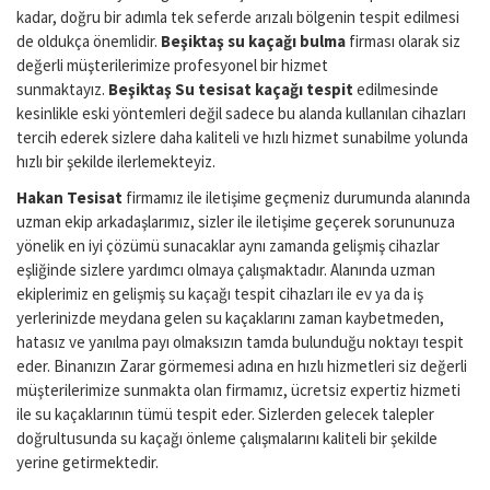
kadar, doğru bir adımla tek seferde arızalı bölgenin tespit edilmesi
de oldukça önemlidir.
Beşiktaş su kaçağı bulma
firması olarak siz
değerli müşterilerimize profesyonel bir hizmet
sunmaktayız.
Beşiktaş Su tesisat kaçağı tespit
edilmesinde
kesinlikle eski yöntemleri değil sadece bu alanda kullanılan cihazları
tercih ederek sizlere daha kaliteli ve hızlı hizmet sunabilme yolunda
hızlı bir şekilde ilerlemekteyiz.
Hakan Tesisat
firmamız ile iletişime geçmeniz durumunda alanında
uzman ekip arkadaşlarımız, sizler ile iletişime geçerek sorununuza
yönelik en iyi çözümü sunacaklar aynı zamanda gelişmiş cihazlar
eşliğinde sizlere yardımcı olmaya çalışmaktadır. Alanında uzman
ekiplerimiz en gelişmiş su kaçağı tespit cihazları ile ev ya da iş
yerlerinizde meydana gelen su kaçaklarını zaman kaybetmeden,
hatasız ve yanılma payı olmaksızın tamda bulunduğu noktayı tespit
eder. Binanızın Zarar görmemesi adına en hızlı hizmetleri siz değerli
müşterilerimize sunmakta olan firmamız, ücretsiz expertiz hizmeti
ile su kaçaklarının tümü tespit eder. Sizlerden gelecek talepler
doğrultusunda su kaçağı önleme çalışmalarını kaliteli bir şekilde
yerine getirmektedir.