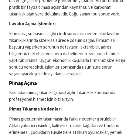
bazen geçici bir probleme gönderme yapabilir. Bu durumlarda
pratik bir fayda olması açısından kaynar su ve karbonat
tıkanıklık olan yere dökülmelidir. Çoğu zaman bu sonuç verir.
Lavabo Açma İşlemleri
Firmamız, su basması gibi ciddi sorunlara neden olan lavabo
tıkanıklıklarında size kısa sürede çözüm sağlar. Firmamıza
başvuru yaparken sorunun detaylarını aktarabilir, adres
bilgilerinizi iletebilir ve sonra da belirlenen zamanda tamirat
yaptırabilirsiniz. Uygun ekonomik koşullarla firmamız size en iyi
sonucu verecektir. İşlemler sonrasında uzun süre sorun
yaşamayacak şekilde ayarlamalar yapılır.
Pimaş Açma
Kırmadan pimaş tıkanıklığı nasıl açılır Tıkanıklık konusunda
profesyonel hizmet için bizi arayın.
Pimaş Tıkanma Nedenleri
Pimaş giderlerinin tıkanmasında farklı nedenler görülebilir.
Atılan yabancı cisimler, kalitesiz tuvalet kâğıtları ve bunların
erimemesi, çocukların tuvaletlere attıkları oyuncaklar, yemek