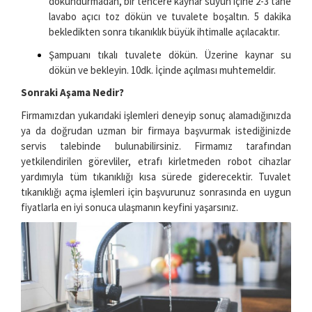
dokundurmadan, bir tencere kaynar suyun içine 2-3 tane
lavabo açıcı toz dökün ve tuvalete boşaltın. 5 dakika
bekledikten sonra tıkanıklık büyük ihtimalle açılacaktır.
Şampuanı tıkalı tuvalete dökün. Üzerine kaynar su
dökün ve bekleyin. 10dk. İçinde açılması muhtemeldir.
Sonraki Aşama Nedir?
Firmamızdan yukarıdaki işlemleri deneyip sonuç alamadığınızda
ya da doğrudan uzman bir firmaya başvurmak istediğinizde
servis talebinde bulunabilirsiniz. Firmamız tarafından
yetkilendirilen görevliler, etrafı kirletmeden robot cihazlar
yardımıyla tüm tıkanıklığı kısa sürede giderecektir. Tuvalet
tıkanıklığı açma işlemleri için başvurunuz sonrasında en uygun
fiyatlarla en iyi sonuca ulaşmanın keyfini yaşarsınız.