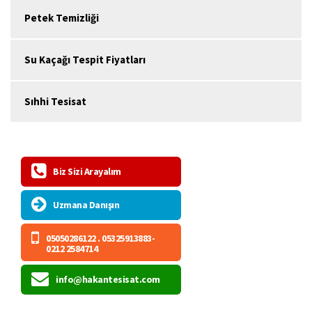
Petek Temizliği
Su Kaçağı Tespit Fiyatları
Sıhhi Tesisat
Biz Sizi Arayalım
Uzmana Danışın
05050286122 . 05325913883-
0212 2584714
info@hakantesisat.com