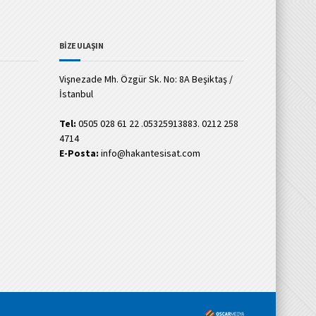
BİZE ULAŞIN
Vişnezade Mh. Özgür Sk. No: 8A Beşiktaş /
İstanbul
Tel:
0505 028 61 22 .05325913883. 0212 258
4714
E-Posta:
info@hakantesisat.com