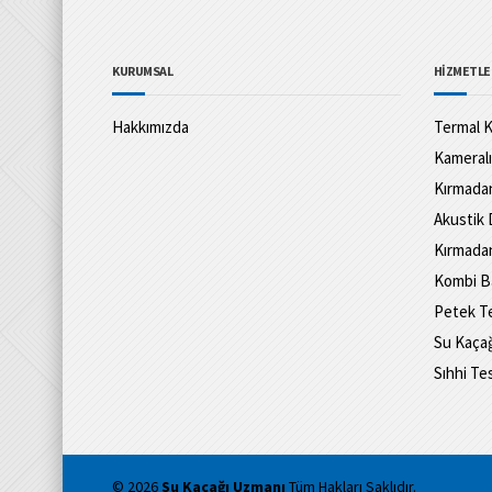
KURUMSAL
HİZMETLE
Hakkımızda
Termal K
Kameralı
Kırmadan
Akustik 
Kırmadan
Kombi B
Petek Te
Su Kaçağ
Sıhhi Te
© 2026
Su Kaçağı Uzmanı
Tüm Hakları Saklıdır.