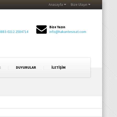
Anasayfa
Bize Ulaşın
Bize Yazın
3883-0212 2584714
info@hakantesisat.com
R
DUYURULAR
İLETİŞİM