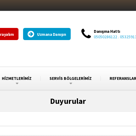
Danışma Hattı
Arayalım
Uzmana Danışın
05050286122 . 0532591
HİZMETLERİMİZ
SERVİS BÖLGELERİMİZ
REFERANSLA
Duyurular